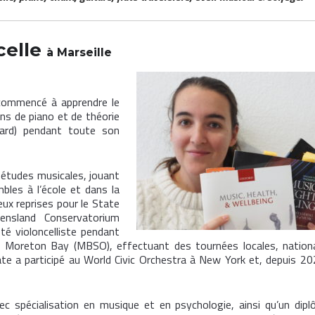
celle
à Marseille
 commencé à apprendre le
ns de piano et de théorie
oard) pendant toute son
es études musicales, jouant
bles à l’école et dans la
ux reprises pour le State
nsland Conservatorium
té violoncelliste pendant
e Moreton Bay (MBSO), effectuant des tournées locales, nation
 a participé au World Civic Orchestra à New York et, depuis 202
vec spécialisation en musique et en psychologie, ainsi qu’un dip