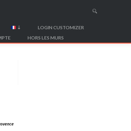
⇣
LOGIN CUSTOMIZER
MPTE
HORS LES MURS
rovence