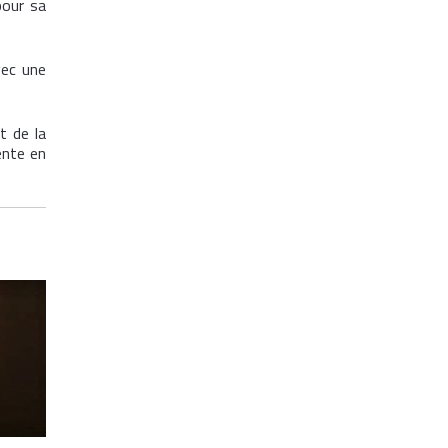
pour sa
vec une
t de la
ente en