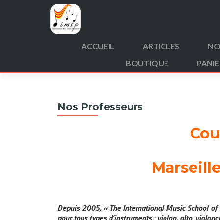
ACCUEIL
ARTICLES
NO
BOUTIQUE
PANIE
Search
for:
Nos Professeurs
Cou
Marseill
Depuis 2005, « The International Music School of
pour tous types d’instruments : violon, alto, violonce