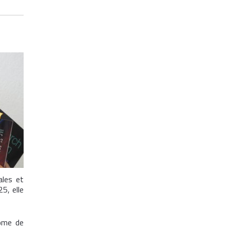
ales et
5, elle
lôme de