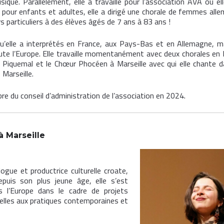
ique. Parallèlement, elle a travaillé pour l’association AVA où ell
pour enfants et adultes, elle a dirigé une chorale de femmes all
s particuliers à des élèves âgés de 7 ans à 83 ans !
u’elle a interprétés en France, aux Pays-Bas et en Allemagne, ma
te l’Europe. Elle travaille momentanément avec deux chorales en 
l Piquemal et le Chœur Phocéen à Marseille avec qui elle chante d
Marseille.
e du conseil d’administration de l’association en 2024.
à Marseille
gue et productrice culturelle croate,
epuis son plus jeune âge, elle s’est
 l’Europe dans le cadre de projets
nelles aux pratiques contemporaines et