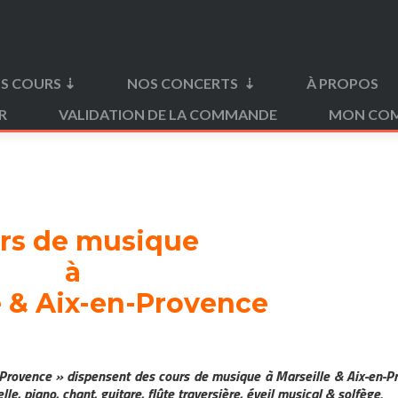
S COURS ⇣
NOS CONCERTS ⇣
À PROPOS
R
VALIDATION DE LA COMMANDE
MON CO
rs de musique
à
e & Aix-en-Provence
 Provence » dispensent des cours de musique à Marseille & Aix-en-P
lle, piano, chant, guitare, flûte traversière, éveil musical & solfège.