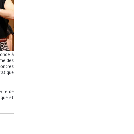
monde à
nime des
ontres
ratique
eure de
ique et