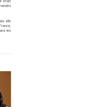
e était
emandes
is elle
France,
ans les